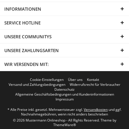
INFORMATIONEN
SERVICE HOTLINE
UNSERE COMMUNITYS
UNSERE ZAHLUNGSARTEN
WIR VERSENDEN MIT:
Cookie-Einstellungen
Über uns
Kontakt
Versand und Zahlungsbedingungen
Widerrufsrecht für Verbraucher
Datenschutz
Allgemeine Geschäftsbedingungen und Kundeninformationen
Impressum
* Alle Preise inkl. gesetzl. Mehrwertsteuer zzgl.
Versandkosten
und ggf.
Nachnahmegebühren, wenn nicht anders beschrieben
© 2026 Mustermann Onlineshop - All Rights Reserved. Theme by
ThemeWare®