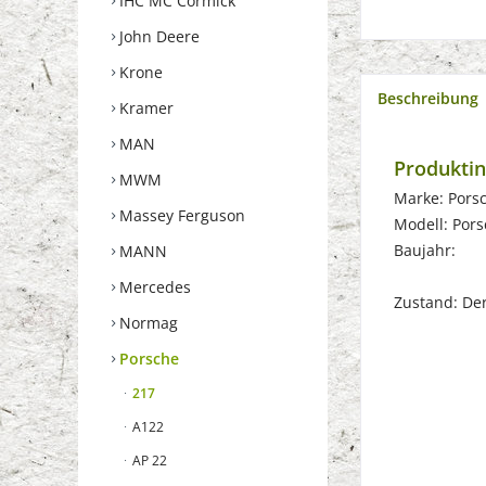
IHC MC Cormick
John Deere
Krone
Beschreibung
Kramer
MAN
Produktin
MWM
Marke: Pors
Massey Ferguson
Modell: Pors
Baujahr:
MANN
Mercedes
Zustand: Der 
Normag
Porsche
217
A122
AP 22