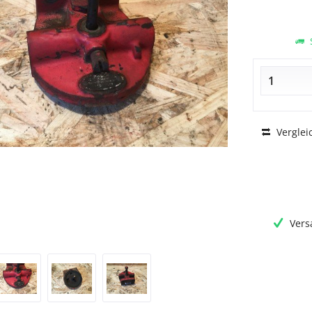
S
Verglei
Vers