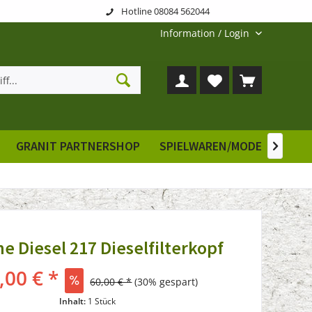
Hotline 08084 562044
Information / Login
GRANIT PARTNERSHOP
SPIELWAREN/MODELLE
E

e Diesel 217 Dieselfilterkopf
,00 € *
60,00 € *
(30% gespart)
Inhalt:
1 Stück