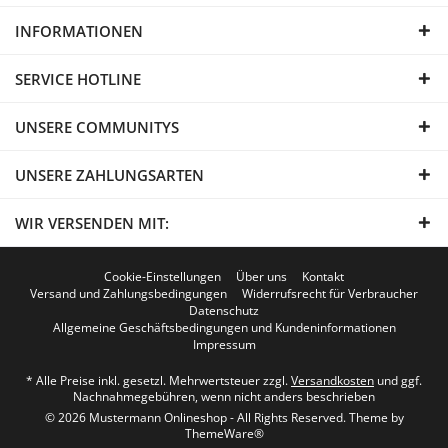
INFORMATIONEN
SERVICE HOTLINE
UNSERE COMMUNITYS
UNSERE ZAHLUNGSARTEN
WIR VERSENDEN MIT:
Cookie-Einstellungen
Über uns
Kontakt
Versand und Zahlungsbedingungen
Widerrufsrecht für Verbraucher
Datenschutz
Allgemeine Geschäftsbedingungen und Kundeninformationen
Impressum
* Alle Preise inkl. gesetzl. Mehrwertsteuer zzgl.
Versandkosten
und ggf.
Nachnahmegebühren, wenn nicht anders beschrieben
© 2026 Mustermann Onlineshop - All Rights Reserved. Theme by
ThemeWare®