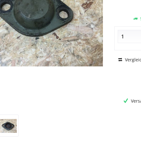
S
Verglei
Vers