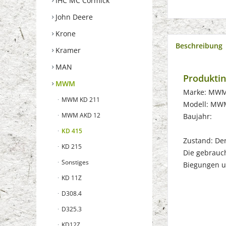
IHC MC Cormick
John Deere
Krone
Beschreibung
Kramer
MAN
Produkti
MWM
Marke: MW
MWM KD 211
Modell: MW
MWM AKD 12
Baujahr:
KD 415
Zustand: Der 
KD 215
Die gebrauch
Sonstiges
Biegungen u
KD 11Z
D308.4
D325.3
KD12Z