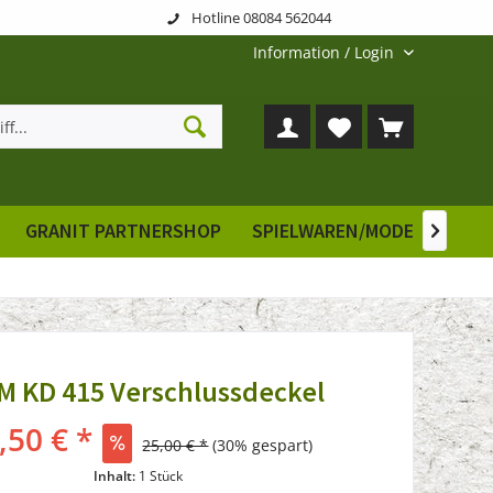
Hotline 08084 562044
Information / Login
GRANIT PARTNERSHOP
SPIELWAREN/MODELLE
E

 KD 415 Verschlussdeckel
,50 € *
25,00 € *
(30% gespart)
Inhalt:
1 Stück