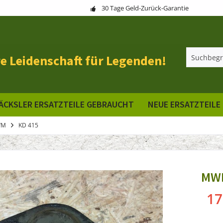
30 Tage Geld-Zurück-Garantie
e Leidenschaft für Legenden!
ÄCKSLER ERSATZTEILE GEBRAUCHT
NEUE ERSATZTEILE
WM
KD 415
MWM
17