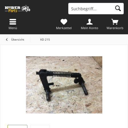
Menü
Merkzettel
Mein Konto
Warenkorb
Übersicht
KD 215