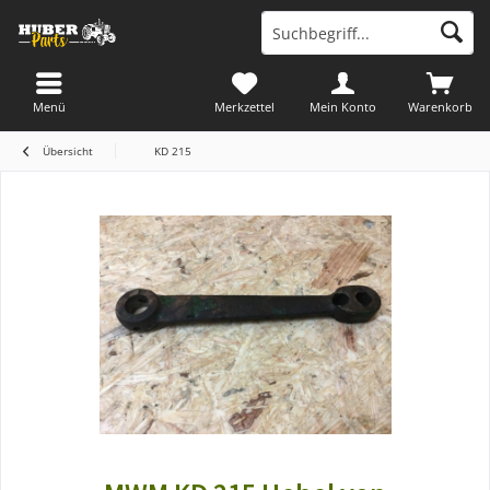
Menü
Merkzettel
Mein Konto
Warenkorb
Übersicht
KD 215