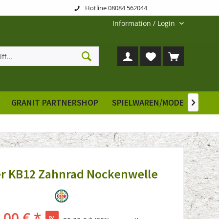
Hotline 08084 562044
Information / Login
GRANIT PARTNERSHOP
SPIELWAREN/MODELLE
E

r KB12 Zahnrad Nockenwelle
,00 € *