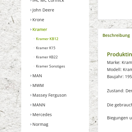
IHC MC Cormick
John Deere
Krone
Kramer
Beschreibung
Kramer KB12
Kramer K15
Produkti
Kramer KB22
Marke: Kram
Kramer Sonstiges
Modell: Kra
MAN
Baujahr: 19
MWM
Zustand: Der 
Massey Ferguson
Die gebrauch
MANN
Mercedes
Biegungen u
Normag