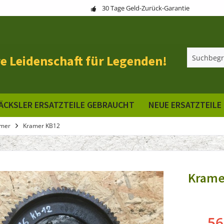
30 Tage Geld-Zurück-Garantie
e Leidenschaft für Legenden!
ÄCKSLER ERSATZTEILE GEBRAUCHT
NEUE ERSATZTEILE
mer
Kramer KB12
Krame
56