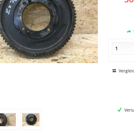
S
Verglei
Vers