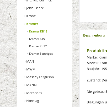
IHC MC Cormick
John Deere
Krone
Kramer
Kramer KB12
Beschreibung
Kramer K15
Kramer KB22
Produktin
Kramer Sonstiges
Marke: Kram
MAN
Modell: Kra
Baujahr: 19
MWM
Massey Ferguson
Zustand: Der 
MANN
Die gebrauch
Mercedes
Normag
Biegungen u