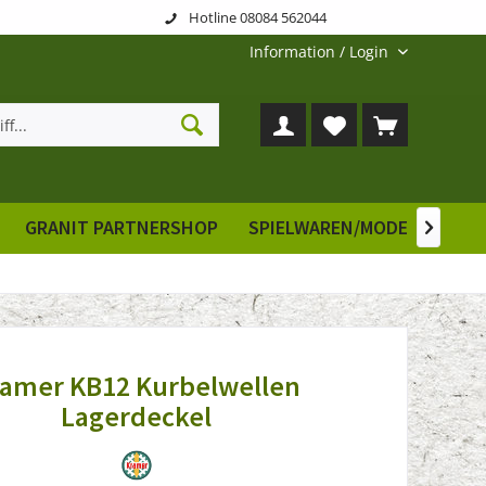
Hotline 08084 562044
Information / Login
GRANIT PARTNERSHOP
SPIELWAREN/MODELLE
E

ramer KB12 Kurbelwellen
Lagerdeckel