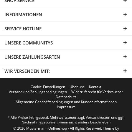
SHOP SERVICE
INFORMATIONEN
SERVICE HOTLINE
UNSERE COMMUNITYS
UNSERE ZAHLUNGSARTEN
WIR VERSENDEN MIT:
Cookie-Einstellungen
Über uns
Kontakt
Versand und Zahlungsbedingungen
Widerrufsrecht für Verbraucher
Datenschutz
Allgemeine Geschäftsbedingungen und Kundeninformationen
Impressum
* Alle Preise inkl. gesetzl. Mehrwertsteuer zzgl.
Versandkosten
und ggf.
Nachnahmegebühren, wenn nicht anders beschrieben
© 2026 Mustermann Onlineshop - All Rights Reserved. Theme by