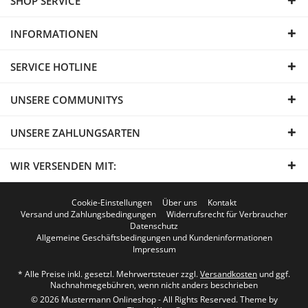
SHOP SERVICE
INFORMATIONEN
SERVICE HOTLINE
UNSERE COMMUNITYS
UNSERE ZAHLUNGSARTEN
WIR VERSENDEN MIT:
Cookie-Einstellungen
Über uns
Kontakt
Versand und Zahlungsbedingungen
Widerrufsrecht für Verbraucher
Datenschutz
Allgemeine Geschäftsbedingungen und Kundeninformationen
Impressum
* Alle Preise inkl. gesetzl. Mehrwertsteuer zzgl.
Versandkosten
und ggf.
Nachnahmegebühren, wenn nicht anders beschrieben
© 2026 Mustermann Onlineshop - All Rights Reserved. Theme by