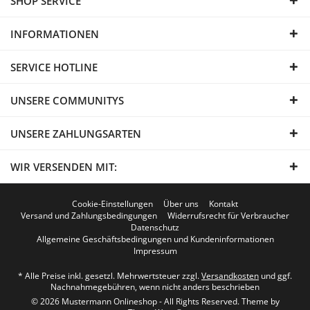
SHOP SERVICE
INFORMATIONEN
SERVICE HOTLINE
UNSERE COMMUNITYS
UNSERE ZAHLUNGSARTEN
WIR VERSENDEN MIT:
Cookie-Einstellungen
Über uns
Kontakt
Versand und Zahlungsbedingungen
Widerrufsrecht für Verbraucher
Datenschutz
Allgemeine Geschäftsbedingungen und Kundeninformationen
Impressum
* Alle Preise inkl. gesetzl. Mehrwertsteuer zzgl.
Versandkosten
und ggf.
Nachnahmegebühren, wenn nicht anders beschrieben
© 2026 Mustermann Onlineshop - All Rights Reserved. Theme by