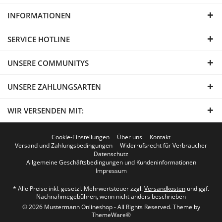
INFORMATIONEN
SERVICE HOTLINE
UNSERE COMMUNITYS
UNSERE ZAHLUNGSARTEN
WIR VERSENDEN MIT:
Cookie-Einstellungen
Über uns
Kontakt
Versand und Zahlungsbedingungen
Widerrufsrecht für Verbraucher
Datenschutz
Allgemeine Geschäftsbedingungen und Kundeninformationen
Impressum
* Alle Preise inkl. gesetzl. Mehrwertsteuer zzgl.
Versandkosten
und ggf.
Nachnahmegebühren, wenn nicht anders beschrieben
© 2026 Mustermann Onlineshop - All Rights Reserved. Theme by
ThemeWare®