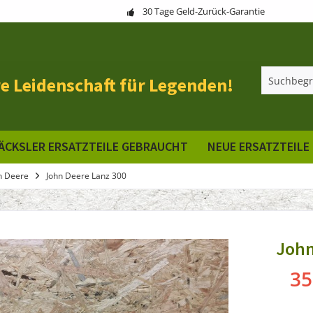
30 Tage Geld-Zurück-Garantie
e Leidenschaft für Legenden!
ÄCKSLER ERSATZTEILE GEBRAUCHT
NEUE ERSATZTEILE
n Deere
John Deere Lanz 300
John
35