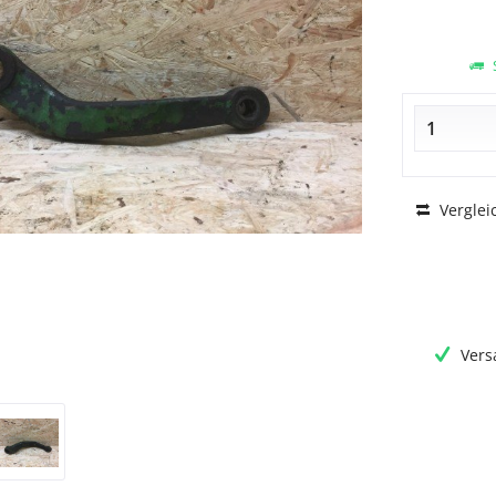
S
Verglei
Vers