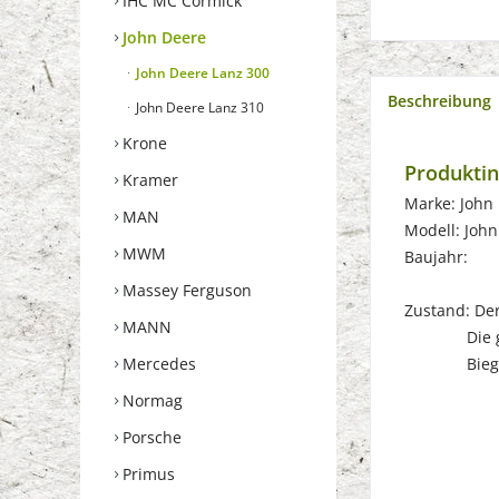
IHC MC Cormick
John Deere
John Deere Lanz 300
Beschreibung
John Deere Lanz 310
Krone
Produktin
Kramer
Marke: John
MAN
Modell: John
MWM
Baujahr:
Massey Ferguson
Zustand: Der 
MANN
Die gebrau
Mercedes
Biegungen
Normag
Porsche
Primus