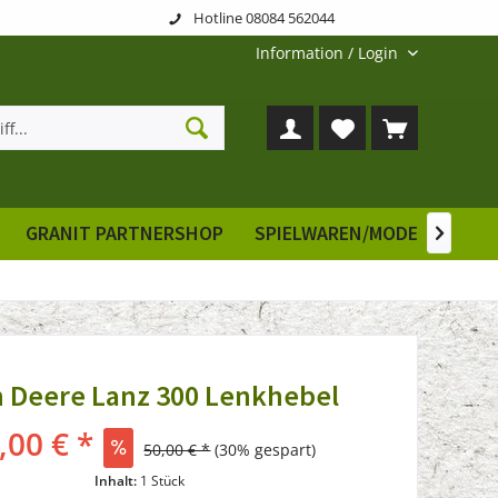
Hotline 08084 562044
Information / Login
GRANIT PARTNERSHOP
SPIELWAREN/MODELLE
E

 Deere Lanz 300 Lenkhebel
,00 € *
50,00 € *
(30% gespart)
Inhalt:
1 Stück