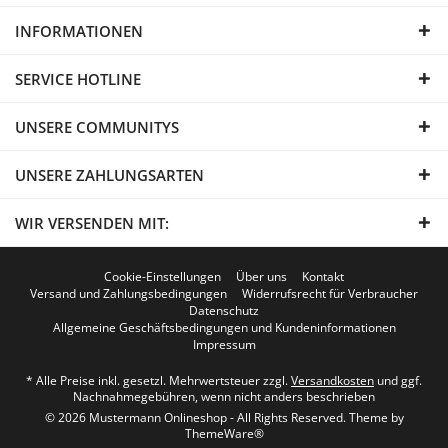
INFORMATIONEN
SERVICE HOTLINE
UNSERE COMMUNITYS
UNSERE ZAHLUNGSARTEN
WIR VERSENDEN MIT:
Cookie-Einstellungen
Über uns
Kontakt
Versand und Zahlungsbedingungen
Widerrufsrecht für Verbraucher
Datenschutz
Allgemeine Geschäftsbedingungen und Kundeninformationen
Impressum
* Alle Preise inkl. gesetzl. Mehrwertsteuer zzgl.
Versandkosten
und ggf.
Nachnahmegebühren, wenn nicht anders beschrieben
© 2026 Mustermann Onlineshop - All Rights Reserved. Theme by
ThemeWare®