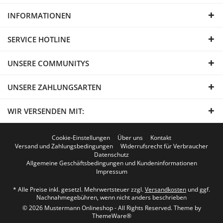
INFORMATIONEN
SERVICE HOTLINE
UNSERE COMMUNITYS
UNSERE ZAHLUNGSARTEN
WIR VERSENDEN MIT:
Cookie-Einstellungen
Über uns
Kontakt
Versand und Zahlungsbedingungen
Widerrufsrecht für Verbraucher
Datenschutz
Allgemeine Geschäftsbedingungen und Kundeninformationen
Impressum
* Alle Preise inkl. gesetzl. Mehrwertsteuer zzgl.
Versandkosten
und ggf.
Nachnahmegebühren, wenn nicht anders beschrieben
© 2026 Mustermann Onlineshop - All Rights Reserved. Theme by
ThemeWare®