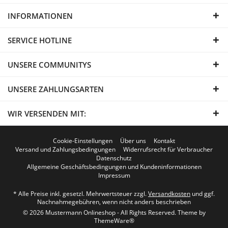
INFORMATIONEN
SERVICE HOTLINE
UNSERE COMMUNITYS
UNSERE ZAHLUNGSARTEN
WIR VERSENDEN MIT:
Cookie-Einstellungen
Über uns
Kontakt
Versand und Zahlungsbedingungen
Widerrufsrecht für Verbraucher
Datenschutz
Allgemeine Geschäftsbedingungen und Kundeninformationen
Impressum
* Alle Preise inkl. gesetzl. Mehrwertsteuer zzgl.
Versandkosten
und ggf.
Nachnahmegebühren, wenn nicht anders beschrieben
© 2026 Mustermann Onlineshop - All Rights Reserved. Theme by
ThemeWare®