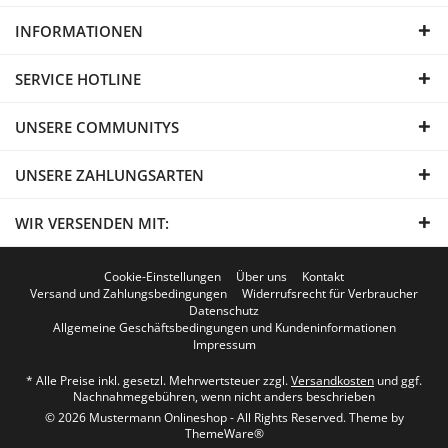
INFORMATIONEN
SERVICE HOTLINE
UNSERE COMMUNITYS
UNSERE ZAHLUNGSARTEN
WIR VERSENDEN MIT:
Cookie-Einstellungen
Über uns
Kontakt
Versand und Zahlungsbedingungen
Widerrufsrecht für Verbraucher
Datenschutz
Allgemeine Geschäftsbedingungen und Kundeninformationen
Impressum
* Alle Preise inkl. gesetzl. Mehrwertsteuer zzgl.
Versandkosten
und ggf.
Nachnahmegebühren, wenn nicht anders beschrieben
© 2026 Mustermann Onlineshop - All Rights Reserved. Theme by
ThemeWare®