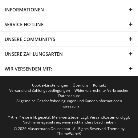
INFORMATIONEN
SERVICE HOTLINE
UNSERE COMMUNITYS
UNSERE ZAHLUNGSARTEN
WIR VERSENDEN MIT:
Cookie-Einstellungen
Über uns
Kontakt
Versand und Zahlungsbedingungen
Widerrufsrecht für Verbraucher
Datenschutz
Allgemeine Geschäftsbedingungen und Kundeninformationen
Impressum
* Alle Preise inkl. gesetzl. Mehrwertsteuer zzgl.
Versandkosten
und ggf.
Nachnahmegebühren, wenn nicht anders beschrieben
© 2026 Mustermann Onlineshop - All Rights Reserved. Theme by
ThemeWare®