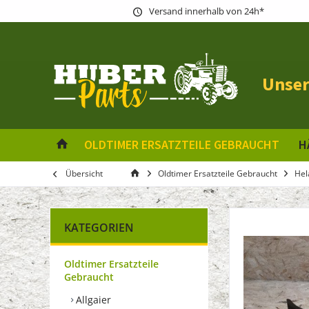
Versand innerhalb von 24h*
Unser
OLDTIMER ERSATZTEILE GEBRAUCHT
H
Übersicht
Oldtimer Ersatzteile Gebraucht
Hel
KATEGORIEN
Oldtimer Ersatzteile
Gebraucht
Allgaier