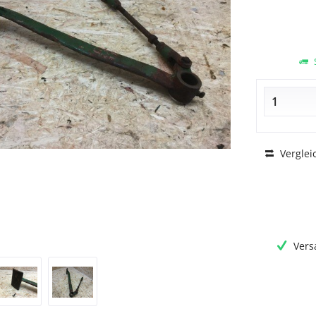
S
Verglei
Vers