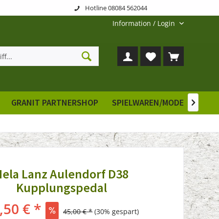
Hotline 08084 562044
Information / Login
GRANIT PARTNERSHOP
SPIELWAREN/MODELLE
E

Hela Lanz Aulendorf D38
Kupplungspedal
,50 € *
45,00 € *
(30% gespart)