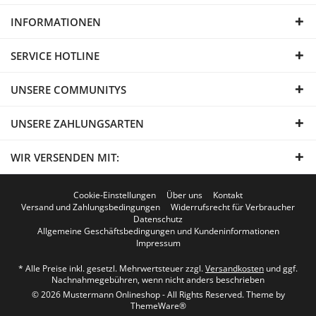
INFORMATIONEN
SERVICE HOTLINE
UNSERE COMMUNITYS
UNSERE ZAHLUNGSARTEN
WIR VERSENDEN MIT:
Cookie-Einstellungen
Über uns
Kontakt
Versand und Zahlungsbedingungen
Widerrufsrecht für Verbraucher
Datenschutz
Allgemeine Geschäftsbedingungen und Kundeninformationen
Impressum
* Alle Preise inkl. gesetzl. Mehrwertsteuer zzgl.
Versandkosten
und ggf.
Nachnahmegebühren, wenn nicht anders beschrieben
© 2026 Mustermann Onlineshop - All Rights Reserved. Theme by
ThemeWare®