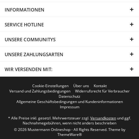
INFORMATIONEN
SERVICE HOTLINE
UNSERE COMMUNITYS
UNSERE ZAHLUNGSARTEN
WIR VERSENDEN MIT:
Cookie-Einstellungen
Über uns
Kontakt
Versand und Zahlungsbedingungen
Widerrufsrecht für Verbraucher
Datenschutz
Allgemeine Geschäftsbedingungen und Kundeninformationen
Impressum
* Alle Preise inkl. gesetzl. Mehrwertsteuer zzgl.
Versandkosten
und ggf.
Nachnahmegebühren, wenn nicht anders beschrieben
© 2026 Mustermann Onlineshop - All Rights Reserved. Theme by
ThemeWare®