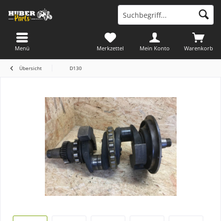
Menü
Merkzettel
Mein Konto
Warenkorb
Übersicht
D130