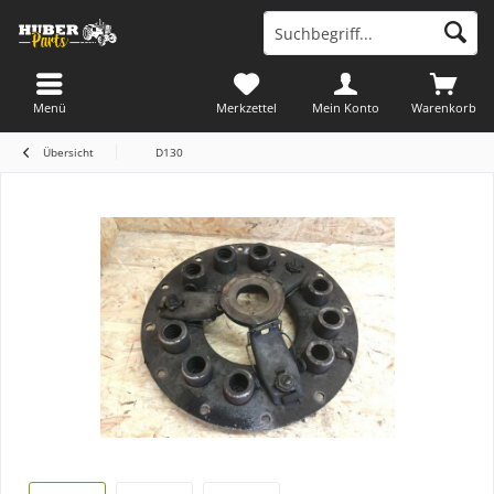
Menü
Merkzettel
Mein Konto
Warenkorb
Übersicht
D130