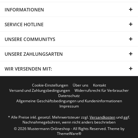
INFORMATIONEN
SERVICE HOTLINE
UNSERE COMMUNITYS
UNSERE ZAHLUNGSARTEN
WIR VERSENDEN MIT:
Cookie-Einstellungen
Über uns
Kontakt
Versand und Zahlungsbedingungen
Widerrufsrecht für Verbraucher
Datenschutz
Allgemeine Geschäftsbedingungen und Kundeninformationen
Impressum
* Alle Preise inkl. gesetzl. Mehrwertsteuer zzgl.
Versandkosten
und ggf.
Nachnahmegebühren, wenn nicht anders beschrieben
© 2026 Mustermann Onlineshop - All Rights Reserved. Theme by
ThemeWare®