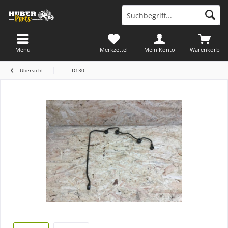
Menü
Merkzettel
Mein Konto
Warenkorb
Übersicht
D130