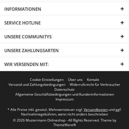
INFORMATIONEN
SERVICE HOTLINE
UNSERE COMMUNITYS
UNSERE ZAHLUNGSARTEN
WIR VERSENDEN MIT:
Cookie-Einstellungen
Über uns
Kontakt
Versand und Zahlungsbedingungen
Widerrufsrecht für Verbraucher
Datenschutz
Allgemeine Geschäftsbedingungen und Kundeninformationen
Impressum
* Alle Preise inkl. gesetzl. Mehrwertsteuer zzgl.
Versandkosten
und ggf.
Nachnahmegebühren, wenn nicht anders beschrieben
© 2026 Mustermann Onlineshop - All Rights Reserved. Theme by
ThemeWare®