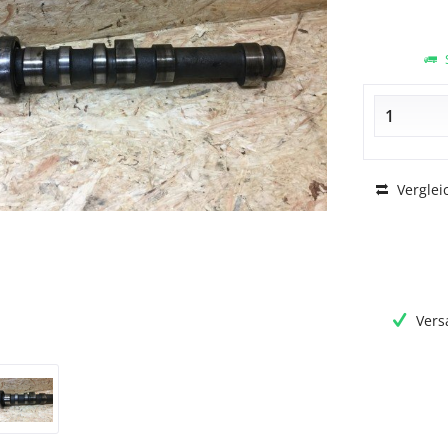
S
Verglei
Vers