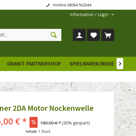
Hotline 08084 562044
Information / Login
GRANIT PARTNERSHOP
SPIELWAREN/MODELLE
E

ner 2DA Motor Nockenwelle
,00 € *
180,00 € *
(30% gespart)
Inhalt:
1 Stück