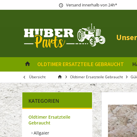
Versand innerhalb von 24h*
Unser
OLDTIMER ERSATZTEILE GEBRAUCHT
H
Übersicht
Oldtimer Ersatzteile Gebraucht
Gül
KATEGORIEN
Oldtimer Ersatzteile
Gebraucht
Allgaier