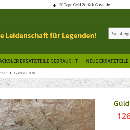
30 Tage Geld-Zurück-Garantie
e Leidenschaft für Legenden!
ÄCKSLER ERSATZTEILE GEBRAUCHT
NEUE ERSATZTEILE
dner
Güldner 2DA
Güld
126