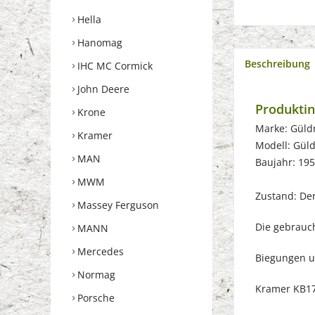
Hella
Hanomag
Beschreibung
IHC MC Cormick
John Deere
Produkti
Krone
Marke: Güld
Kramer
Modell: Gül
MAN
Baujahr: 19
MWM
Zustand: Der 
Massey Ferguson
Die gebrauch
MANN
Mercedes
Biegungen u
Normag
Kramer KB17
Porsche