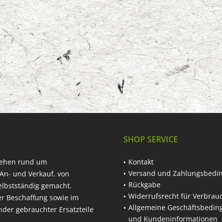
SHOP SERVICE
hehen rund um
Kontakt
Versand und Zahlungsbedi
An- und Verkauf, von
Rückgabe
elbstständig gemacht.
Widerrufsrecht für Verbrau
er Beschaffung sowie im
Allgemeine Geschäftsbedi
nder gebrauchter Ersatzteile
und Kundeninformationen