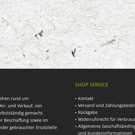
SHOP SERVICE
hehen rund um
Kontakt
Versand und Zahlungsbedi
An- und Verkauf, von
Rückgabe
elbstständig gemacht.
Widerrufsrecht für Verbrau
er Beschaffung sowie im
Allgemeine Geschäftsbedi
nder gebrauchter Ersatzteile
und Kundeninformationen