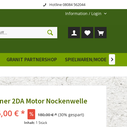
Hotline 08084 562044
Information / Login
GRANIT PARTNERSHOP
SPIELWAREN/MODELLE
E

ner 2DA Motor Nockenwelle
,00 € *
180,00 € *
(30% gespart)
Inhalt:
1 Stück