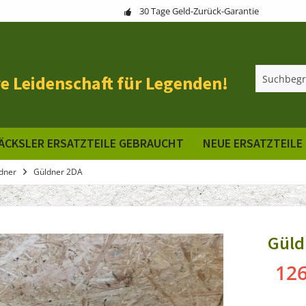
30 Tage Geld-Zurück-Garantie
e Leidenschaft für Legenden!
ÄCKSLER ERSATZTEILE GEBRAUCHT
NEUE ERSATZTEILE
dner
Güldner 2DA
Güld
126