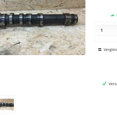
S
Verglei
Vers