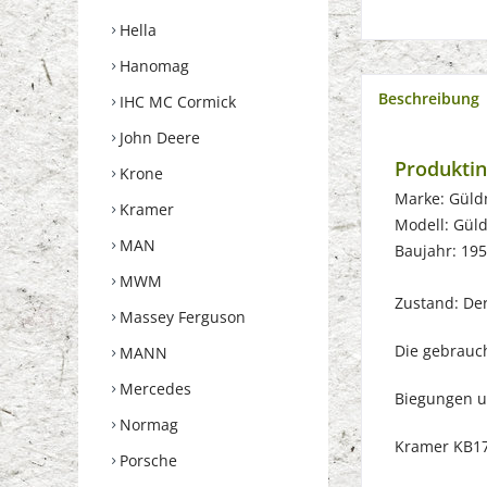
Hella
Hanomag
Beschreibung
IHC MC Cormick
John Deere
Produkti
Krone
Marke: Güld
Kramer
Modell: Gül
MAN
Baujahr: 19
MWM
Zustand: Der 
Massey Ferguson
Die gebrauch
MANN
Mercedes
Biegungen u
Normag
Kramer KB17
Porsche