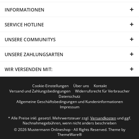
INFORMATIONEN
SERVICE HOTLINE
UNSERE COMMUNITYS
UNSERE ZAHLUNGSARTEN
WIR VERSENDEN MIT:
Cookie-Einstellungen
Über uns
Kontakt
Versand und Zahlungsbedingungen
Widerrufsrecht für Verbraucher
Datenschutz
Allgemeine Geschäftsbedingungen und Kundeninformationen
Impressum
* Alle Preise inkl. gesetzl. Mehrwertsteuer zzgl.
Versandkosten
und ggf.
Nachnahmegebühren, wenn nicht anders beschrieben
© 2026 Mustermann Onlineshop - All Rights Reserved. Theme by
ThemeWare®