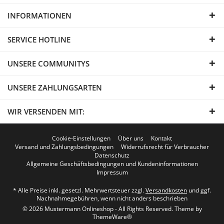
INFORMATIONEN
SERVICE HOTLINE
UNSERE COMMUNITYS
UNSERE ZAHLUNGSARTEN
WIR VERSENDEN MIT:
Cookie-Einstellungen
Über uns
Kontakt
Versand und Zahlungsbedingungen
Widerrufsrecht für Verbraucher
Datenschutz
Allgemeine Geschäftsbedingungen und Kundeninformationen
Impressum
* Alle Preise inkl. gesetzl. Mehrwertsteuer zzgl.
Versandkosten
und ggf.
Nachnahmegebühren, wenn nicht anders beschrieben
© 2026 Mustermann Onlineshop - All Rights Reserved. Theme by
ThemeWare®