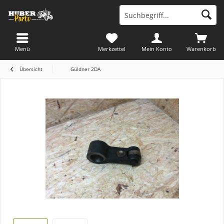
Menü
Merkzettel
Mein Konto
Warenkorb
Übersicht
Güldner 2DA