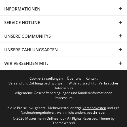
INFORMATIONEN
SERVICE HOTLINE
UNSERE COMMUNITYS
UNSERE ZAHLUNGSARTEN
WIR VERSENDEN MIT:
Cookie-Einstellungen
Über uns
Kontakt
Versand und Zahlungsbedingungen
Widerrufsrecht für Verbraucher
Datenschutz
Allgemeine Geschäftsbedingungen und Kundeninformationen
Impressum
* Alle Preise inkl. gesetzl. Mehrwertsteuer zzgl.
Versandkosten
und ggf.
Nachnahmegebühren, wenn nicht anders beschrieben
© 2026 Mustermann Onlineshop - All Rights Reserved. Theme by
ThemeWare®