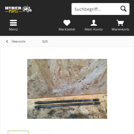
Menü
Merkzettel
Mein Konto
Warenkorb
Übersicht
G25