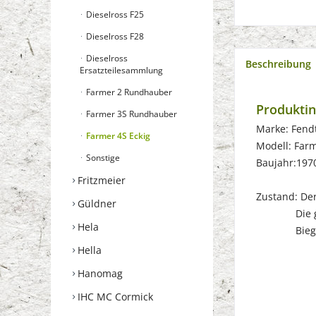
Dieselross F25
Dieselross F28
Dieselross
Beschreibung
Ersatzteilesammlung
Farmer 2 Rundhauber
Produkti
Farmer 3S Rundhauber
Marke: Fend
Farmer 4S Eckig
Modell: Far
Sonstige
Baujahr:197
Fritzmeier
Zustand: Der 
Güldner
Die gebrau
Hela
Biegungen
Hella
Hanomag
IHC MC Cormick