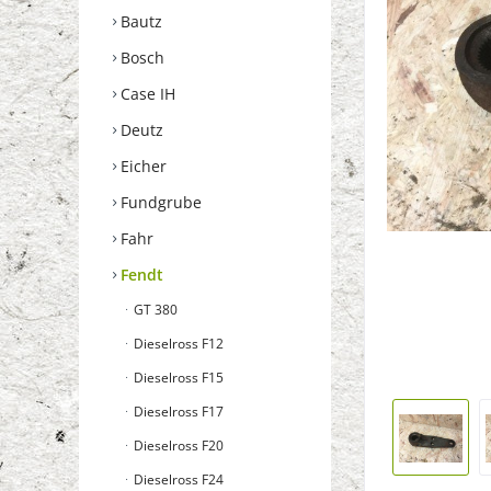
Bautz
Bosch
Case IH
Deutz
Eicher
Fundgrube
Fahr
Fendt
GT 380
Dieselross F12
Dieselross F15
Dieselross F17
Dieselross F20
Dieselross F24