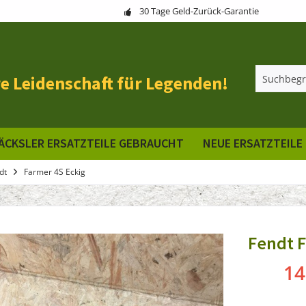
30 Tage Geld-Zurück-Garantie
e Leidenschaft für Legenden!
ÄCKSLER ERSATZTEILE GEBRAUCHT
NEUE ERSATZTEILE
dt
Farmer 4S Eckig
Fendt 
14