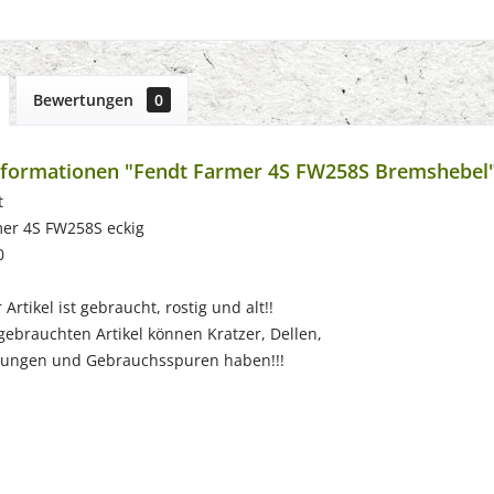
Bewertungen
0
nformationen "Fendt Farmer 4S FW258S Bremshebel
t
mer 4S FW258S eckig
0
Artikel ist gebraucht, rostig und alt!!
chten Artikel können Kratzer, Dellen,
 und Gebrauchsspuren haben!!!