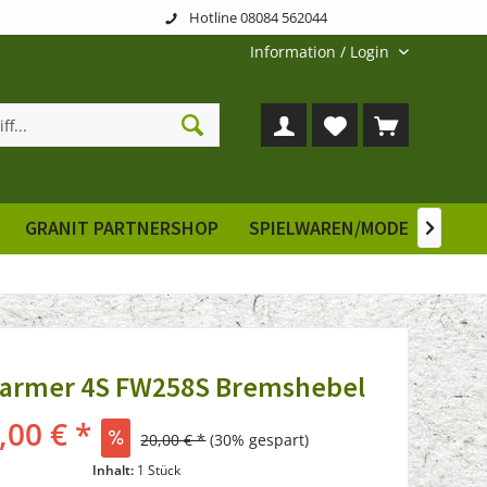
Hotline 08084 562044
Information / Login
GRANIT PARTNERSHOP
SPIELWAREN/MODELLE
E

Farmer 4S FW258S Bremshebel
,00 € *
20,00 € *
(30% gespart)
Inhalt:
1 Stück