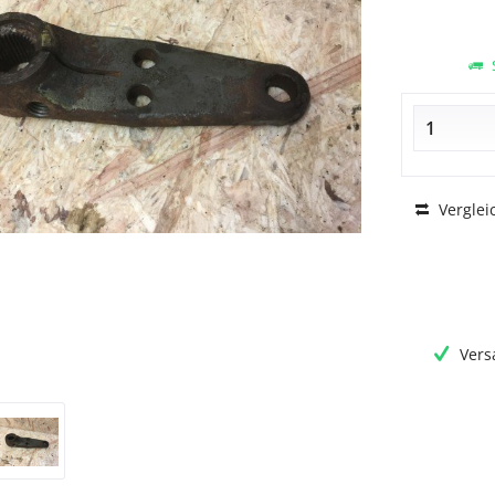
S
Verglei
Vers