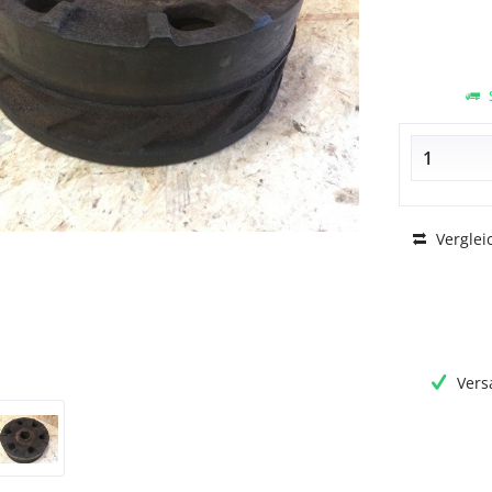
S
Verglei
Vers