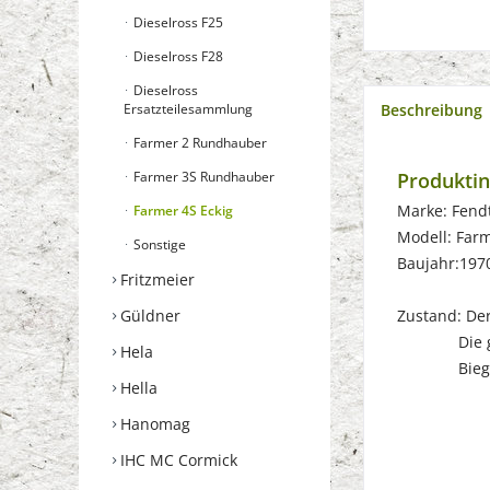
Dieselross F25
Dieselross F28
Dieselross
Ersatzteilesammlung
Beschreibung
Farmer 2 Rundhauber
Farmer 3S Rundhauber
Produkti
Marke: Fend
Farmer 4S Eckig
Modell: Far
Sonstige
Baujahr:197
Fritzmeier
Güldner
Zustand: Der 
Die gebrau
Hela
Biegungen
Hella
Hanomag
IHC MC Cormick