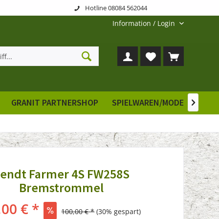
Hotline 08084 562044
Information / Login
GRANIT PARTNERSHOP
SPIELWAREN/MODELLE
E

endt Farmer 4S FW258S
Bremstrommel
,00 € *
100,00 € *
(30% gespart)