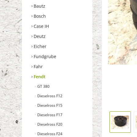
Bautz
Bosch
Case IH
Deutz
Eicher
Fundgrube
Fahr
Fendt
GT 380
Dieselross F12
Dieselross F15
Dieselross F17
Dieselross F20
Dieselross F24