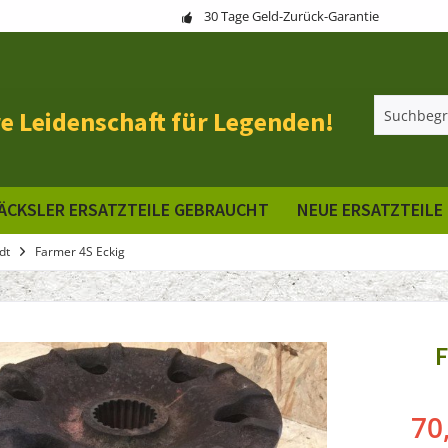
30 Tage Geld-Zurück-Garantie
e Leidenschaft für Legenden!
ÄCKSLER ERSATZTEILE GEBRAUCHT
NEUE ERSATZTEILE
dt
Farmer 4S Eckig
F
70