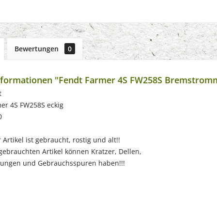
Bewertungen
0
nformationen "Fendt Farmer 4S FW258S Bremstrom
t
mer 4S FW258S eckig
0
Artikel ist gebraucht, rostig und alt!!
chten Artikel können Kratzer, Dellen,
 und Gebrauchsspuren haben!!!