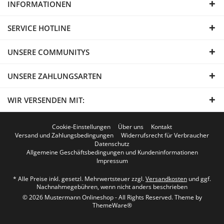
INFORMATIONEN
SERVICE HOTLINE
UNSERE COMMUNITYS
UNSERE ZAHLUNGSARTEN
WIR VERSENDEN MIT:
Cookie-Einstellungen
Über uns
Kontakt
Versand und Zahlungsbedingungen
Widerrufsrecht für Verbraucher
Datenschutz
Allgemeine Geschäftsbedingungen und Kundeninformationen
Impressum
* Alle Preise inkl. gesetzl. Mehrwertsteuer zzgl.
Versandkosten
und ggf.
Nachnahmegebühren, wenn nicht anders beschrieben
© 2026 Mustermann Onlineshop - All Rights Reserved. Theme by
ThemeWare®