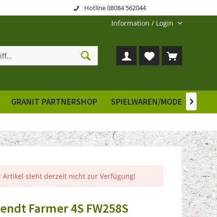
Hotline 08084 562044
Information / Login
GRANIT PARTNERSHOP
SPIELWAREN/MODELLE
E

 Artikel steht derzeit nicht zur Verfügung!
endt Farmer 4S FW258S