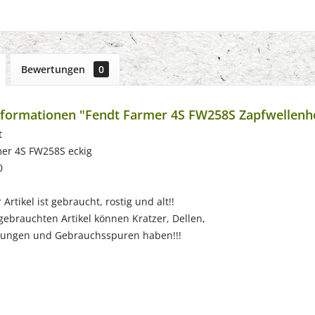
Bewertungen
0
formationen "Fendt Farmer 4S FW258S Zapfwellenh
t
mer 4S FW258S eckig
0
Artikel ist gebraucht, rostig und alt!!
chten Artikel können Kratzer, Dellen,
 und Gebrauchsspuren haben!!!