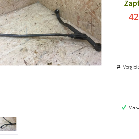
Zap
42
Verglei
Vers