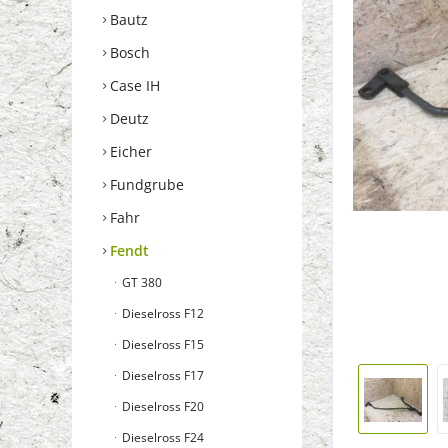
Bautz
Bosch
Case IH
Deutz
Eicher
Fundgrube
Fahr
Fendt
GT 380
Dieselross F12
Dieselross F15
Dieselross F17
Dieselross F20
Dieselross F24