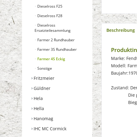
Dieselross F25
Dieselross F28
Dieselross
Beschreibung
Ersatzteilesammlung
Farmer 2 Rundhauber
Produktin
Farmer 3S Rundhauber
Marke: Fend
Farmer 4S Eckig
Modell: Far
Sonstige
Baujahr:197
Fritzmeier
Zustand: Der 
Güldner
Die gebrau
Hela
Biegungen
Hella
Hanomag
IHC MC Cormick