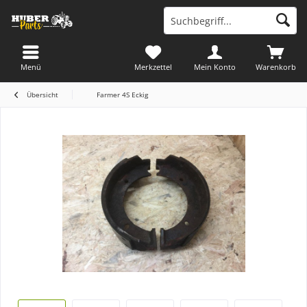
Menü
Merkzettel
Mein Konto
Warenkorb
Übersicht
Farmer 4S Eckig