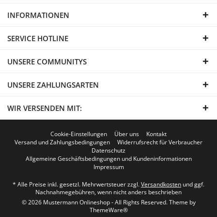
INFORMATIONEN
SERVICE HOTLINE
UNSERE COMMUNITYS
UNSERE ZAHLUNGSARTEN
WIR VERSENDEN MIT:
Cookie-Einstellungen
Über uns
Kontakt
Versand und Zahlungsbedingungen
Widerrufsrecht für Verbraucher
Datenschutz
Allgemeine Geschäftsbedingungen und Kundeninformationen
Impressum
* Alle Preise inkl. gesetzl. Mehrwertsteuer zzgl.
Versandkosten
und ggf.
Nachnahmegebühren, wenn nicht anders beschrieben
© 2026 Mustermann Onlineshop - All Rights Reserved. Theme by
ThemeWare®