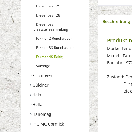
Dieselross F25
Dieselross F28
Beschreibung
Dieselross
Ersatzteilesammlung
Farmer 2 Rundhauber
Produkti
Farmer 3S Rundhauber
Marke: Fend
Modell: Far
Farmer 4S Eckig
Baujahr:197
Sonstige
Fritzmeier
Zustand: Der 
Die gebrau
Güldner
Biegungen
Hela
Hella
Hanomag
IHC MC Cormick