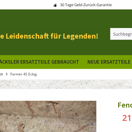
30 Tage Geld-Zurück-Garantie
e Leidenschaft für Legenden!
ÄCKSLER ERSATZTEILE GEBRAUCHT
NEUE ERSATZTEILE
dt
Farmer 4S Eckig
Fen
21