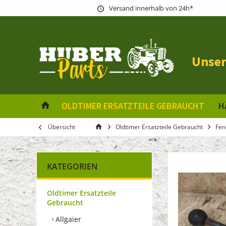
Versand innerhalb von 24h*
Unser
OLDTIMER ERSATZTEILE GEBRAUCHT
H
Übersicht
Oldtimer Ersatzteile Gebraucht
Fen
KATEGORIEN
Oldtimer Ersatzteile
Gebraucht
Allgaier