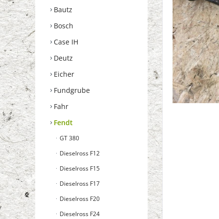
Bautz
Bosch
Case IH
Deutz
Eicher
Fundgrube
Fahr
Fendt
GT 380
Dieselross F12
Dieselross F15
Dieselross F17
Dieselross F20
Dieselross F24