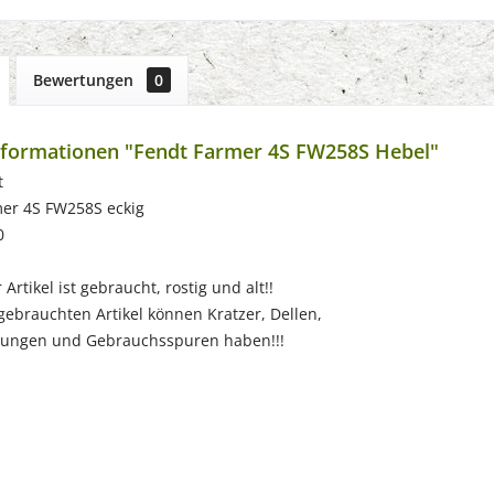
Bewertungen
0
nformationen "Fendt Farmer 4S FW258S Hebel"
t
mer 4S FW258S eckig
0
Artikel ist gebraucht, rostig und alt!!
chten Artikel können Kratzer, Dellen,
 und Gebrauchsspuren haben!!!