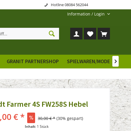
Hotline 08084 562044
Information / Login
GRANIT PARTNERSHOP
SPIELWAREN/MODELLE
E

dt Farmer 4S FW258S Hebel
,00 € *
30,00 € *
(30% gespart)
Inhalt:
1 Stück