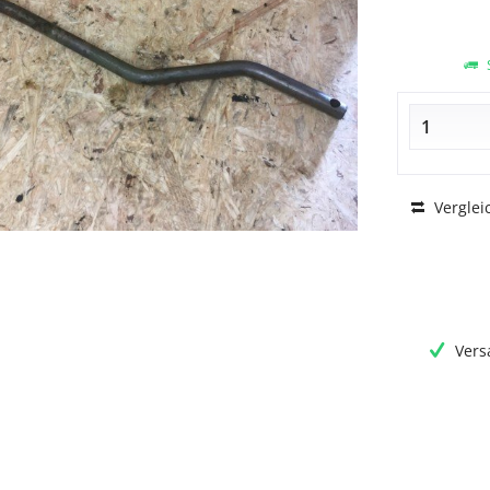
S
Verglei
Vers