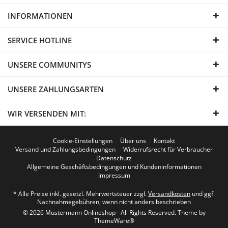
INFORMATIONEN
SERVICE HOTLINE
UNSERE COMMUNITYS
UNSERE ZAHLUNGSARTEN
WIR VERSENDEN MIT:
Cookie-Einstellungen
Über uns
Kontakt
Versand und Zahlungsbedingungen
Widerrufsrecht für Verbraucher
Datenschutz
Allgemeine Geschäftsbedingungen und Kundeninformationen
Impressum
* Alle Preise inkl. gesetzl. Mehrwertsteuer zzgl.
Versandkosten
und ggf.
Nachnahmegebühren, wenn nicht anders beschrieben
© 2026 Mustermann Onlineshop - All Rights Reserved. Theme by
ThemeWare®