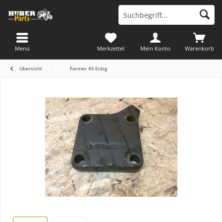
Menü
Merkzettel
Mein Konto
Warenkorb
Übersicht
Farmer 4S Eckig