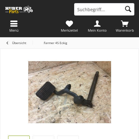
Menü
Merkzettel
Mein Konto
Warenkorb
Übersicht
Farmer 4S Eckig