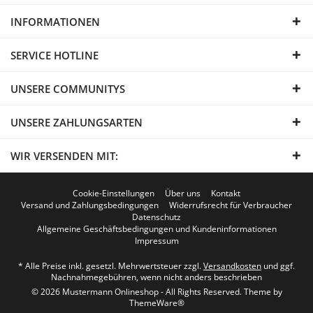
INFORMATIONEN
SERVICE HOTLINE
UNSERE COMMUNITYS
UNSERE ZAHLUNGSARTEN
WIR VERSENDEN MIT:
Cookie-Einstellungen
Über uns
Kontakt
Versand und Zahlungsbedingungen
Widerrufsrecht für Verbraucher
Datenschutz
Allgemeine Geschäftsbedingungen und Kundeninformationen
Impressum
* Alle Preise inkl. gesetzl. Mehrwertsteuer zzgl.
Versandkosten
und ggf.
Nachnahmegebühren, wenn nicht anders beschrieben
© 2026 Mustermann Onlineshop - All Rights Reserved. Theme by
ThemeWare®