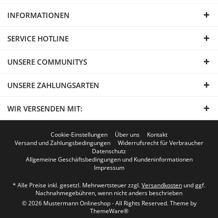
INFORMATIONEN
SERVICE HOTLINE
UNSERE COMMUNITYS
UNSERE ZAHLUNGSARTEN
WIR VERSENDEN MIT:
Cookie-Einstellungen
Über uns
Kontakt
Versand und Zahlungsbedingungen
Widerrufsrecht für Verbraucher
Datenschutz
Allgemeine Geschäftsbedingungen und Kundeninformationen
Impressum
* Alle Preise inkl. gesetzl. Mehrwertsteuer zzgl.
Versandkosten
und ggf.
Nachnahmegebühren, wenn nicht anders beschrieben
© 2026 Mustermann Onlineshop - All Rights Reserved. Theme by
ThemeWare®