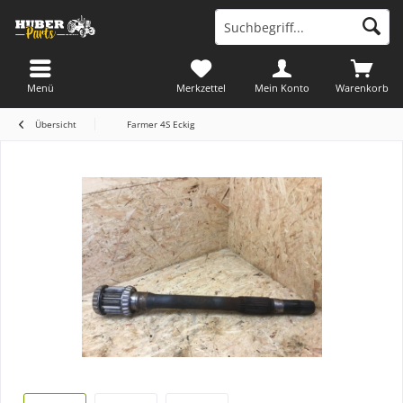
Menü
Merkzettel
Mein Konto
Warenkorb
Übersicht
Farmer 4S Eckig