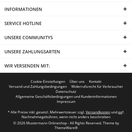
INFORMATIONEN
SERVICE HOTLINE
UNSERE COMMUNITYS
UNSERE ZAHLUNGSARTEN
WIR VERSENDEN MIT:
Cookie-Einstellungen
Über uns
Kontakt
Versand und Zahlungsbedingungen
Widerrufsrecht für Verbraucher
Datenschutz
Allgemeine Geschäftsbedingungen und Kundeninformationen
Impressum
* Alle Preise inkl. gesetzl. Mehrwertsteuer zzgl.
Versandkosten
und ggf.
Nachnahmegebühren, wenn nicht anders beschrieben
© 2026 Mustermann Onlineshop - All Rights Reserved. Theme by
ThemeWare®