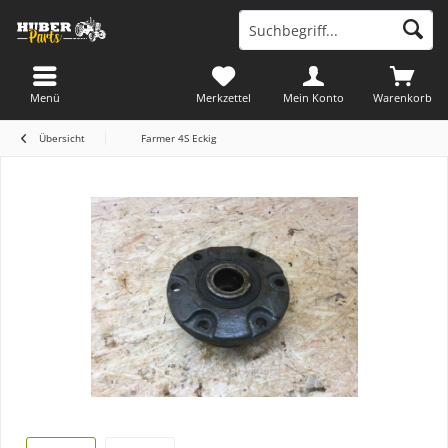
Menü
Merkzettel
Mein Konto
Warenkorb
Übersicht
Farmer 4S Eckig