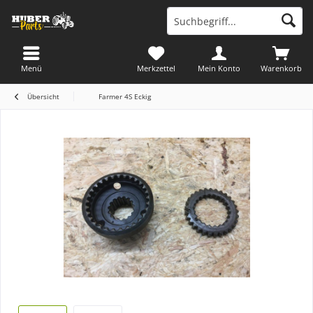
Menü
Merkzettel
Mein Konto
Warenkorb
Übersicht
Farmer 4S Eckig