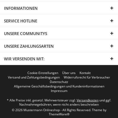
INFORMATIONEN
SERVICE HOTLINE
UNSERE COMMUNITYS
UNSERE ZAHLUNGSARTEN
WIR VERSENDEN MIT:
Cookie-Einstellungen
Über uns
Kontakt
Versand und Zahlungsbedingungen
Widerrufsrecht für Verbraucher
Datenschutz
Allgemeine Geschäftsbedingungen und Kundeninformationen
Impressum
* Alle Preise inkl. gesetzl. Mehrwertsteuer zzgl.
Versandkosten
und ggf.
Nachnahmegebühren, wenn nicht anders beschrieben
© 2026 Mustermann Onlineshop - All Rights Reserved. Theme by
ThemeWare®