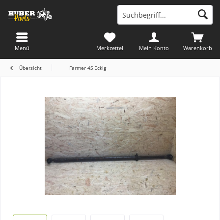
Menü
Merkzettel
Mein Konto
Warenkorb
Übersicht
Farmer 4S Eckig