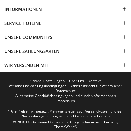
INFORMATIONEN
SERVICE HOTLINE
UNSERE COMMUNITYS
UNSERE ZAHLUNGSARTEN
WIR VERSENDEN MIT:
Cookie-Einstellungen
Über uns
Kontakt
Versand und Zahlungsbedingungen
Widerrufsrecht für Verbraucher
Datenschutz
Allgemeine Geschäftsbedingungen und Kundeninformationen
Impressum
* Alle Preise inkl. gesetzl. Mehrwertsteuer zzgl.
Versandkosten
und ggf.
Nachnahmegebühren, wenn nicht anders beschrieben
© 2026 Mustermann Onlineshop - All Rights Reserved. Theme by
ThemeWare®