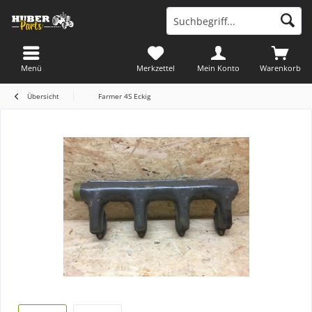
Menü
Merkzettel
Mein Konto
Warenkorb
Übersicht
Farmer 4S Eckig