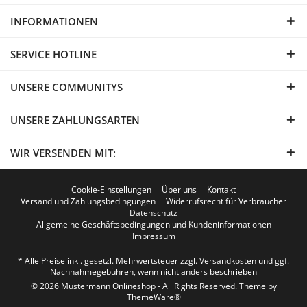
INFORMATIONEN
SERVICE HOTLINE
UNSERE COMMUNITYS
UNSERE ZAHLUNGSARTEN
WIR VERSENDEN MIT:
Cookie-Einstellungen
Über uns
Kontakt
Versand und Zahlungsbedingungen
Widerrufsrecht für Verbraucher
Datenschutz
Allgemeine Geschäftsbedingungen und Kundeninformationen
Impressum
* Alle Preise inkl. gesetzl. Mehrwertsteuer zzgl.
Versandkosten
und ggf.
Nachnahmegebühren, wenn nicht anders beschrieben
© 2026 Mustermann Onlineshop - All Rights Reserved. Theme by
ThemeWare®