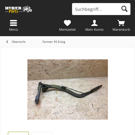
Menü
Merkzettel
Mein Konto
Warenkorb
Übersicht
Farmer 4S Eckig