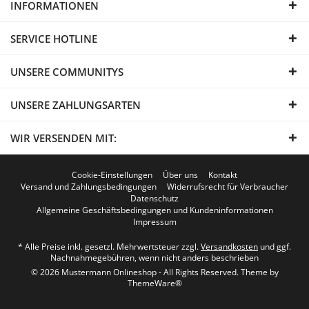
INFORMATIONEN
SERVICE HOTLINE
UNSERE COMMUNITYS
UNSERE ZAHLUNGSARTEN
WIR VERSENDEN MIT:
Cookie-Einstellungen
Über uns
Kontakt
Versand und Zahlungsbedingungen
Widerrufsrecht für Verbraucher
Datenschutz
Allgemeine Geschäftsbedingungen und Kundeninformationen
Impressum
* Alle Preise inkl. gesetzl. Mehrwertsteuer zzgl.
Versandkosten
und ggf.
Nachnahmegebühren, wenn nicht anders beschrieben
© 2026 Mustermann Onlineshop - All Rights Reserved. Theme by
ThemeWare®