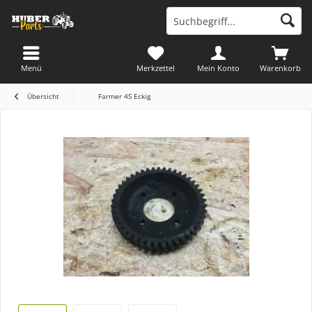
Menü
Merkzettel
Mein Konto
Warenkorb
Übersicht
Farmer 4S Eckig