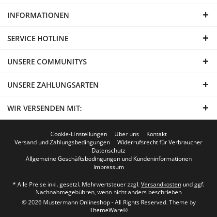
INFORMATIONEN
SERVICE HOTLINE
UNSERE COMMUNITYS
UNSERE ZAHLUNGSARTEN
WIR VERSENDEN MIT:
Cookie-Einstellungen
Über uns
Kontakt
Versand und Zahlungsbedingungen
Widerrufsrecht für Verbraucher
Datenschutz
Allgemeine Geschäftsbedingungen und Kundeninformationen
Impressum
* Alle Preise inkl. gesetzl. Mehrwertsteuer zzgl.
Versandkosten
und ggf.
Nachnahmegebühren, wenn nicht anders beschrieben
© 2026 Mustermann Onlineshop - All Rights Reserved. Theme by
ThemeWare®