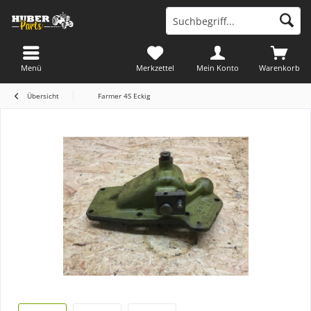
Menü
Merkzettel
Mein Konto
Warenkorb
Übersicht
Farmer 4S Eckig