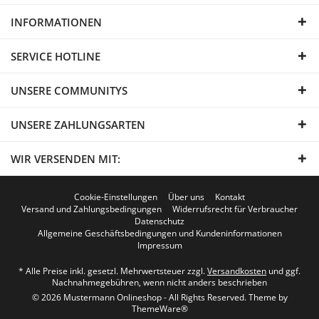
INFORMATIONEN
SERVICE HOTLINE
UNSERE COMMUNITYS
UNSERE ZAHLUNGSARTEN
WIR VERSENDEN MIT:
Cookie-Einstellungen
Über uns
Kontakt
Versand und Zahlungsbedingungen
Widerrufsrecht für Verbraucher
Datenschutz
Allgemeine Geschäftsbedingungen und Kundeninformationen
Impressum
* Alle Preise inkl. gesetzl. Mehrwertsteuer zzgl.
Versandkosten
und ggf.
Nachnahmegebühren, wenn nicht anders beschrieben
© 2026 Mustermann Onlineshop - All Rights Reserved. Theme by
ThemeWare®