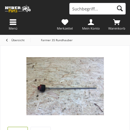
Menü
Merkzettel
Mein Konto
Warenkorb
Übersicht
Farmer 3S Rundhauber