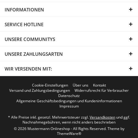
INFORMATIONEN
SERVICE HOTLINE
UNSERE COMMUNITYS
UNSERE ZAHLUNGSARTEN
WIR VERSENDEN MIT:
Cookie-Einstellungen
Über uns
Kontakt
Versand und Zahlungsbedingungen
Widerrufsrecht für Verbraucher
Datenschutz
Allgemeine Geschäftsbedingungen und Kundeninformationen
Impressum
* Alle Preise inkl. gesetzl. Mehrwertsteuer zzgl.
Versandkosten
und ggf.
Nachnahmegebühren, wenn nicht anders beschrieben
© 2026 Mustermann Onlineshop - All Rights Reserved. Theme by
ThemeWare®