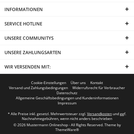
INFORMATIONEN
SERVICE HOTLINE
UNSERE COMMUNITYS
UNSERE ZAHLUNGSARTEN
WIR VERSENDEN MIT:
Cookie-Einstellungen
Über uns
Kontakt
Versand und Zahlungsbedingungen
Widerrufsrecht für Verbraucher
Datenschutz
Allgemeine Geschäftsbedingungen und Kundeninformationen
Impressum
* Alle Preise inkl. gesetzl. Mehrwertsteuer zzgl.
Versandkosten
und ggf.
Nachnahmegebühren, wenn nicht anders beschrieben
© 2026 Mustermann Onlineshop - All Rights Reserved. Theme by
ThemeWare®