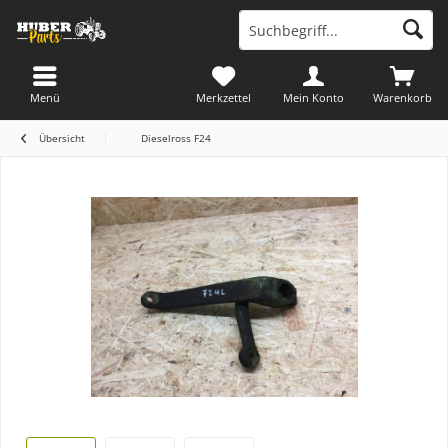
Menü
Merkzettel
Mein Konto
Warenkorb
Übersicht
Dieselross F24