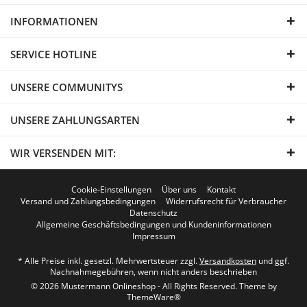
INFORMATIONEN
SERVICE HOTLINE
UNSERE COMMUNITYS
UNSERE ZAHLUNGSARTEN
WIR VERSENDEN MIT:
Cookie-Einstellungen
Über uns
Kontakt
Versand und Zahlungsbedingungen
Widerrufsrecht für Verbraucher
Datenschutz
Allgemeine Geschäftsbedingungen und Kundeninformationen
Impressum
* Alle Preise inkl. gesetzl. Mehrwertsteuer zzgl.
Versandkosten
und ggf.
Nachnahmegebühren, wenn nicht anders beschrieben
© 2026 Mustermann Onlineshop - All Rights Reserved. Theme by
ThemeWare®