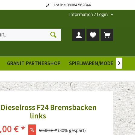
Hotline 08084 562044
Information / Login
GRANIT PARTNERSHOP
SPIELWAREN/MODELLE
E

 Dieselross F24 Bremsbacken
links
,00 € *
50,00 € *
(30% gespart)