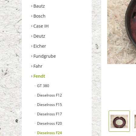
Bautz
Bosch
Case IH
Deutz
Eicher
Fundgrube
Fahr
Fendt
GT 380
Dieselross F12
Dieselross F15
Dieselross F17
Dieselross F20
Dieselross F24