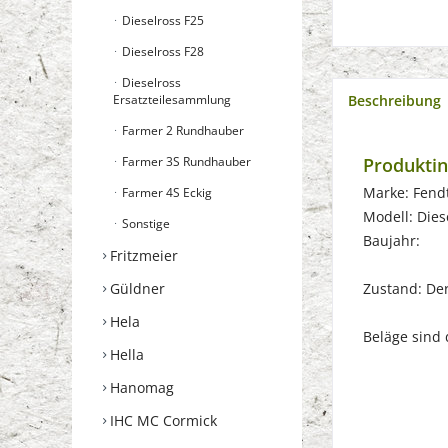
Dieselross F25
Dieselross F28
Dieselross
Ersatzteilesammlung
Beschreibung
Farmer 2 Rundhauber
Farmer 3S Rundhauber
Produktin
Marke: Fend
Farmer 4S Eckig
Modell: Dies
Sonstige
Baujahr:
Fritzmeier
Güldner
Zustand: Der 
Hela
Beläge sind 
Hella
Hanomag
IHC MC Cormick