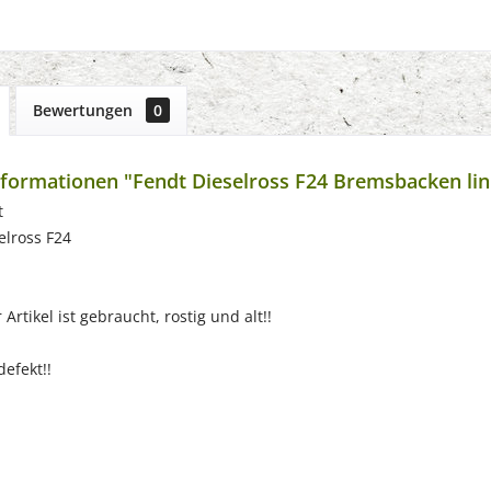
Bewertungen
0
formationen "Fendt Dieselross F24 Bremsbacken lin
t
elross F24
Artikel ist gebraucht, rostig und alt!!
defekt!!