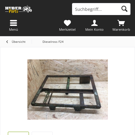
Menü
Merkzettel
Mein Konto
Warenkorb
Übersicht
Dieselross F24